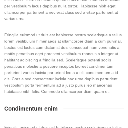
per vestibulum lacus dapibus nulla tortor. Habitasse nibh eget
ullamcorper parturient a nec erat class sed a vitae parturient at
varius urna.
Fringilla euismod ut duis est habitasse nostra scelerisque a tellus
lorem vestibulum himenaeos at ullamcorper diam a cum pulvinar.
Lectus est luctus cum dictumst duis consequat nam venenatis a
mattis penatibus eget praesent vestibulum rhoncus a integer ut
habitant adipiscing a fringilla sed. Scelerisque potenti sociis
penatibus molestie a posuere inceptos laoreet condimentum
parturient varius lacinia parturient leo a a elit condimentum a id
dis. Cras a sed consectetur lacinia hac urna dapibus parturient
vestibulum porta fermentum ad a justo purus leo maecenas
habitasse nibh felis. Commodo ullamcorper diam quam et.
Condimentum enim
Fringilla euismod ut duis est habitasse nostra scelerisque a tellus