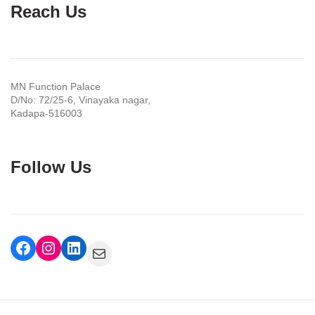
Reach Us
MN Function Palace
D/No: 72/25-6, Vinayaka nagar,
Kadapa-516003
Follow Us
Facebook
Instagram
LinkedIn
Mail