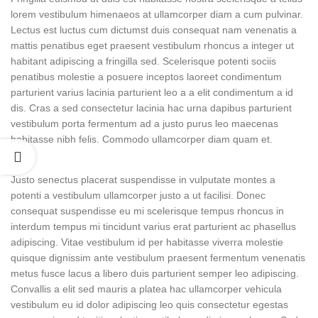
lorem vestibulum himenaeos at ullamcorper diam a cum pulvinar.
Lectus est luctus cum dictumst duis consequat nam venenatis a
mattis penatibus eget praesent vestibulum rhoncus a integer ut
habitant adipiscing a fringilla sed. Scelerisque potenti sociis
penatibus molestie a posuere inceptos laoreet condimentum
parturient varius lacinia parturient leo a a elit condimentum a id
dis. Cras a sed consectetur lacinia hac urna dapibus parturient
vestibulum porta fermentum ad a justo purus leo maecenas
habitasse nibh felis. Commodo ullamcorper diam quam et.
Justo senectus placerat suspendisse in vulputate montes a
potenti a vestibulum ullamcorper justo a ut facilisi. Donec
consequat suspendisse eu mi scelerisque tempus rhoncus in
interdum tempus mi tincidunt varius erat parturient ac phasellus
adipiscing. Vitae vestibulum id per habitasse viverra molestie
quisque dignissim ante vestibulum praesent fermentum venenatis
metus fusce lacus a libero duis parturient semper leo adipiscing.
Convallis a elit sed mauris a platea hac ullamcorper vehicula
vestibulum eu id dolor adipiscing leo quis consectetur egestas