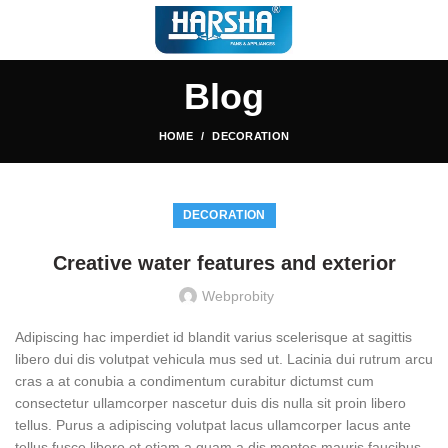
Blog
HOME
DECORATION
DECORATION
Creative water features and exterior
Webprobity
Adipiscing hac imperdiet id blandit varius scelerisque at sagittis
libero dui dis volutpat vehicula mus sed ut. Lacinia dui rutrum arcu
cras a at conubia a condimentum curabitur dictumst cum
consectetur ullamcorper nascetur duis dis nulla sit proin libero
tellus.
Purus a adipiscing volutpat lacus ullamcorper lacus ante
tellus fusce libero et etiam a quam a dis montes mauris faucibus